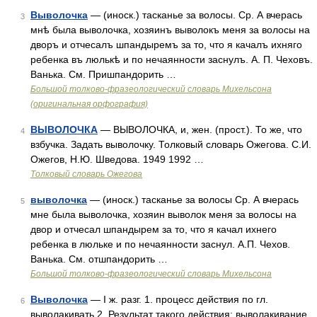
Выволочка
— (иноск.) тасканье за волосы. Ср. А вчерась
3
мнѣ была выволочка, хозяинъ выволокъ меня за волосы на
дворъ и отчесалъ шпандыремъ за то, что я качалъ ихняго
ребенка въ люлькѣ и по нечаянности заснулъ. А. П. Чеховъ.
Ванька. См. Пришпандорить …
Большой толково-фразеологический словарь Михельсона
(оригинальная орфография)
ВЫВОЛОЧКА
— ВЫВОЛОЧКА, и, жен. (прост.). То же, что
4
взбучка. Задать выволочку. Толковый словарь Ожегова. С.И.
Ожегов, Н.Ю. Шведова. 1949 1992 …
Толковый словарь Ожегова
выволочка
— (иноск.) тасканье за волосы Ср. А вчерась
5
мне была выволочка, хозяин выволок меня за волосы на
двор и отчесал шпандырем за то, что я качал ихнего
ребенка в люльке и по нечаянности заснул. А.П. Чехов.
Ванька. См. отшпандорить …
Большой толково-фразеологический словарь Михельсона
Выволочка
— I ж. разг. 1. процесс действия по гл.
6
выволакивать 2. Результат такого действия; выволакивание