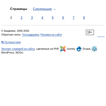
Страницы
Следующая
→
1
2
3
4
5
6
7
8
© Академик, 2000-2026
18+
Обратная связь:
Техподдержка
,
Реклама на сайте
👣 Путешествия
Экспорт словарей на сайты
, сделанные на PHP,
Joomla,
Drupal,
WordPress, MODx.