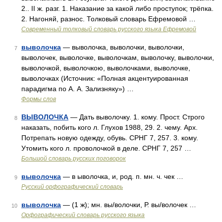
2.. II ж. разг. 1. Наказание за какой либо проступок; трёпка.
2. Нагоняй, разнос. Толковый словарь Ефремовой …
Современный толковый словарь русского языка Ефремовой
выволочка
— выволочка, выволочки, выволочки,
7
выволочек, выволочке, выволочкам, выволочку, выволочки,
выволочкой, выволочкою, выволочками, выволочке,
выволочках (Источник: «Полная акцентуированная
парадигма по А. А. Зализняку») …
Формы слов
ВЫВОЛОЧКА
— Дать выволочку. 1. кому. Прост. Строго
8
наказать, побить кого л. Глухов 1988, 29. 2. чему. Арх.
Потрепать новую одежду, обувь. СРНГ 7, 257. 3. кому.
Утомить кого л. проволочкой в деле. СРНГ 7, 257 …
Большой словарь русских поговорок
выволочка
— в ыволочка, и, род. п. мн. ч. чек …
9
Русский орфографический словарь
выволочка
— (1 ж); мн. вы/волочки, Р. вы/волочек …
10
Орфографический словарь русского языка