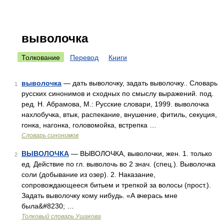
выволочка
Толкование
Перевод
Книги
выволочка
— дать выволочку, задать выволочку.. Словарь
1
русских синонимов и сходных по смыслу выражений. под.
ред. Н. Абрамова, М.: Русские словари, 1999. выволочка
нахлобучка, втык, распекание, внушение, фитиль, секуция,
гонка, нагонка, головомойка, встрепка …
Словарь синонимов
ВЫВОЛОЧКА
— ВЫВОЛОЧКА, выволочки, жен. 1. только
2
ед. Действие по гл. выволочь во 2 знач. (спец.). Выволочка
соли (добывание из озер). 2. Наказание,
сопровождающееся битьем и трепкой за волосы (прост.).
Задать выволочку кому нибудь. «А вчерась мне
была&#8230; …
Толковый словарь Ушакова